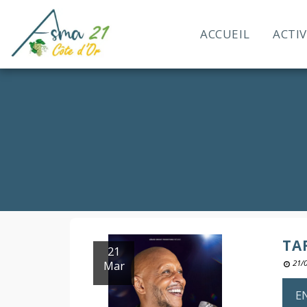
ACCUEIL
ACTIV
TA
21
Mar
21/
E