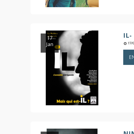
IL
17
Jan
17/
E
NI