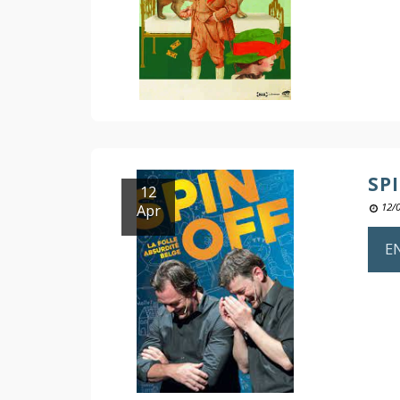
SP
12
Apr
12/
E