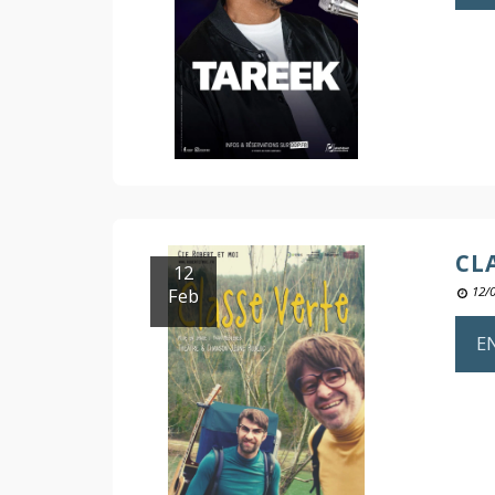
CL
12
Feb
12/
E