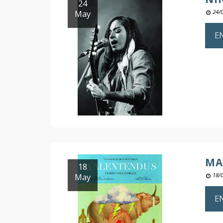
24
May
24/
E
MA
18
May
18/
E