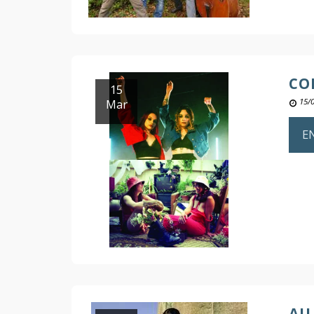
CO
15
Mar
15/
E
AU